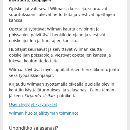
Opiskelijat valitsevat Wilmassa kursseja, seuraavat
suorituksiaan, lukevat tiedotteita ja viestivät opettajien
kanssa.
Opettajat syöttävät Wilman kautta arvioinnit ja
poissaolot, päivittävät henkilötietojaan ja viestivät
opiskelijoiden ja huoltajien kanssa.
Huoltajat seuraavat ja selvittävät Wilman kautta
opiskelijan poissaoloja, viestivät opettajien kanssa ja
lukevat koulun tiedotteita.
Wilmaa käyttävät myös oppilaitoksen henkilökunta, johto
sekä työpaikkaohjaajat.
Kirjaudu Wilmaan syöttämällä oikealla puolella oleviin
kenttiin käyttäjätunnuksesi ja salasanasi. Paina tämän
jälkeen
Kirjaudu sisään
-painiketta.
Usein kysytyt kysymykset
Wilman huoltajaliittymän toiminnot
Unohditko salasanasi?