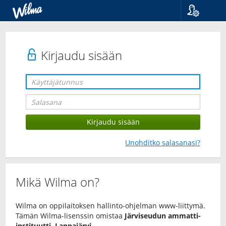
Kieli
Suomi
Svenska
Kirjaudu sisään
English
Unohditko salasanasi?
Mikä Wilma on?
Wilma on oppilaitoksen hallinto-ohjelman www-liittymä.
Tämän Wilma-lisenssin omistaa
Järviseudun ammatti-
instituutti, Lappajärvi
.